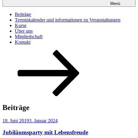
Menü
Beiträge
Terminkalender und informationen zu Veranstaltungen
Kurse
Über uns
Mitgliedschaft
Kontakt
Nach
unten
zum
Inhalt
scrollen
Beiträge
Veröffentlicht
18. Juni 2019
3. Januar 2024
am
Jubiläumsparty mit Lebensfreude