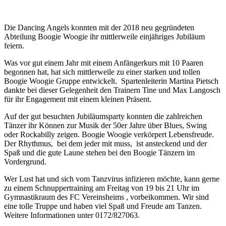
Die Dancing Angels konnten mit der 2018 neu gegründeten
Abteilung Boogie Woogie ihr mittlerweile einjähriges Jubiläum
feiern.
Was vor gut einem Jahr mit einem Anfängerkurs mit 10 Paaren
begonnen hat, hat sich mittlerweile zu einer starken und tollen
Boogie Woogie Gruppe entwickelt. Spartenleiterin Martina Pietsch
dankte bei dieser Gelegenheit den Trainern Tine und Max Langosch
für ihr Engagement mit einem kleinen Präsent.
Auf der gut besuchten Jubiläumsparty konnten die zahlreichen
Tänzer ihr Können zur Musik der 50er Jahre über Blues, Swing
oder Rockabilly zeigen. Boogie Woogie verkörpert Lebensfreude.
Der Rhythmus, bei dem jeder mit muss, ist ansteckend und der
Spaß und die gute Laune stehen bei den Boogie Tänzern im
Vordergrund.
Wer Lust hat und sich vom Tanzvirus infizieren möchte, kann gerne
zu einem Schnuppertraining am Freitag von 19 bis 21 Uhr im
Gymnastikraum des FC Vereinsheims , vorbeikommen. Wir sind
eine tolle Truppe und haben viel Spaß und Freude am Tanzen.
Weitere Informationen unter 0172/827063.