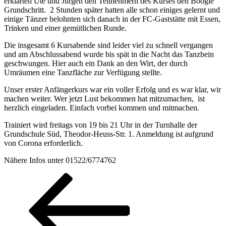
erklärten Ute und Jürgen den Teilnehmern des Kurses den Boogie
Grundschritt. 2 Stunden später hatten alle schon einiges gelernt und
einige Tänzer belohnten sich danach in der FC-Gaststätte mit Essen,
Trinken und einer gemütlichen Runde.
Die insgesamt 6 Kursabende sind leider viel zu schnell vergangen
und am Abschlussabend wurde bis spät in die Nacht das Tanzbein
geschwungen. Hier auch ein Dank an den Wirt, der durch
Umräumen eine Tanzfläche zur Verfügung stellte.
Unser erster Anfängerkurs war ein voller Erfolg und es war klar, wir
machen weiter. Wer jetzt Lust bekommen hat mitzumachen, ist
herzlich eingeladen. Einfach vorbei kommen und mitmachen.
Trainiert wird freitags von 19 bis 21 Uhr in der Turnhalle der
Grundschule Süd, Theodor-Heuss-Str. 1. Anmeldung ist aufgrund
von Corona erforderlich.
Nähere Infos unter 01522/6774762
Seitennummerierung
Vorherige
Seite
Seite
Seite
der
Beiträge