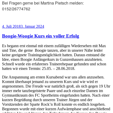
Bei Fragen gerne bei Martina Pietsch melden:
0152/26774762
Veröffentlicht
4. Juli 2018
3. Januar 2024
am
Boogie-Woogie Kurs ein voller Erfolg
Es begann erst einmal mit einem zufälligen Wiedersehen mit Max
und Tine, die gerne Boogie tanzen, aber in unserer Nähe leider
keine geeignete Trainingsmöglichkeit hatten. Daraus entstand die
Idee, einen Boogie Anfängerkurs in Gunzenhausen anzubieten.
Schnell wurde ein erfahrenes Trainerehepaar gefunden und schon
hatten wir einen Termin: 25.05. – 28.06.2018.
Die Anspannung am ersten Kursabend war uns allen anzusehen.
Kommt überhaupt jemand zu unserem Kurs und wie wird er
angenommen. Die Freude war natürlich groß, als sich gegen 19 Uhr
immer mehr tanzbegeisterte Paare und auch einzelne Damen im
Gymnastikraum des FC Sportheims eingefunden hatten. Nach einer
kurzen Begrüßung durch unseren Trainer Jürgen und der
Vorsitzenden der Sparte Rock’n Roll konnte es endlich losgehen.
Begonnen wurde mit einer kurzen Aufwärmphase und anschließend