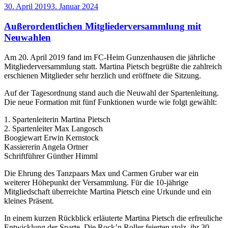
Veröffentlicht
30. April 2019
3. Januar 2024
am
Außerordentlichen Mitgliederversammlung mit
Neuwahlen
Am 20. April 2019 fand im FC-Heim Gunzenhausen die jährliche
Mitgliederversammlung statt. Martina Pietsch begrüßte die zahlreich
erschienen Mitglieder sehr herzlich und eröffnete die Sitzung.
Auf der Tagesordnung stand auch die Neuwahl der Spartenleitung.
Die neue Formation mit fünf Funktionen wurde wie folgt gewählt:
1. Spartenleiterin Martina Pietsch
2. Spartenleiter Max Langosch
Boogiewart Erwin Kernstock
Kassiererin Angela Ortner
Schriftführer Günther Himml
Die Ehrung des Tanzpaars Max und Carmen Gruber war ein
weiterer Höhepunkt der Versammlung. Für die 10-jährige
Mitgliedschaft überreichte Martina Pietsch eine Urkunde und ein
kleines Präsent.
In einem kurzen Rückblick erläuterte Martina Pietsch die erfreuliche
Entwicklung der Sparte. Die Rock’n Roller feierten stolz ihr 30-